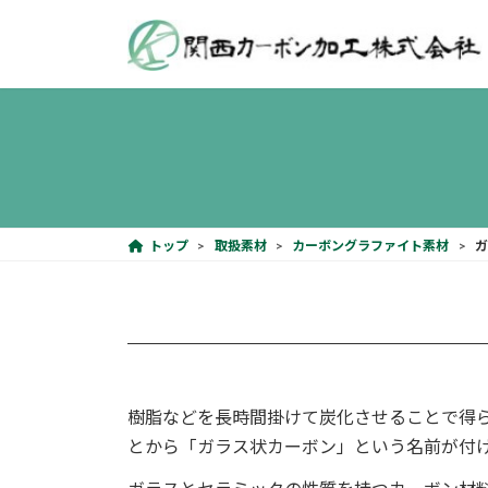
コ
ナ
ン
ビ
テ
ゲ
ン
ー
ツ
シ
へ
ョ
ス
ン
キ
に
ッ
移
プ
動
トップ
取扱素材
カーボングラファイト素材
樹脂などを長時間掛けて炭化させることで得
とから「ガラス状カーボン」という名前が付