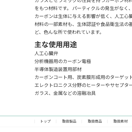
ガラスとセラミックの性質を持つカーボン材
をもつ材料です。 パーティクルの発生がなく
カーボンは生体に与える影響が低く、人工心臓
材料の一部素材も、生体認証や食品衛生法の
ど、色んな所で使われています。
主な使用用途
人工心臓弁
分析機器用のカーボン電極
半導体製造装置用部材
カーボンコート用、炭素膜形成用のターゲッ
エレクトロニクス分野のヒーターやサセプタ
ガラス、金属などの溶融冶具
トップ
取扱製品
取扱商品
取扱素材