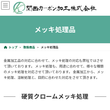
コ
ナ
ン
ビ
テ
ゲ
ン
ー
ツ
シ
へ
ョ
メッキ処理品
ス
ン
キ
に
ッ
移
プ
動
トップ
取扱商品
メッキ処理品
金属加工品の対応に合わせて、メッキ処理の対応も弊社ではさせ
て頂いております。 メッキ処理も、用途に合わせて、様々な種類
のメッキ処理を対応させて頂いております。 金属加工から、メッ
キ処理、溶射処理と、目的に合わせた対応をさせて頂きます。
硬質クロームメッキ処理