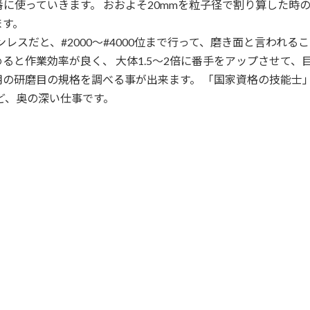
使っていきます。 おおよそ20mmを粒子径で割り算した時の
ます。
ンレスだと、#2000～#4000位まで行って、磨き面と言われる
始めると作業効率が良く、 大体1.5～2倍に番手をアップさせて
用の研磨目の規格を調べる事が出来ます。 「国家資格の技能士
ど、奥の深い仕事です。