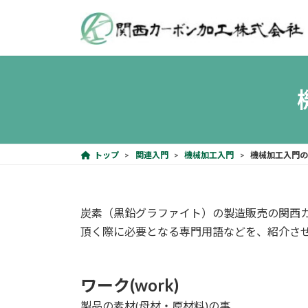
コ
ナ
ン
ビ
テ
ゲ
ン
ー
ツ
シ
へ
ョ
ス
ン
キ
に
ッ
移
プ
動
トップ
関連入門
機械加工入門
機械加工入門
炭素（黒鉛グラファイト）の製造販売の関西
頂く際に必要となる専門用語などを、紹介さ
ワーク(work)
製品の素材(母材・原材料)の事